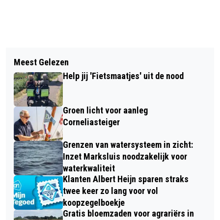
Vorig artikel
Volgend artikel
POLITIE GEBRUIKT VAKER GEWELD
Meest Gelezen
GROENLINKS-PVDA DRIMMELEN
Help jij 'Fietsmaatjes' uit de nood
VERDER ALS PRO DRIMMELEN
Groen licht voor aanleg
Corneliasteiger
Grenzen van watersysteem in zicht:
Inzet Marksluis noodzakelijk voor
waterkwaliteit
Klanten Albert Heijn sparen straks
twee keer zo lang voor vol
koopzegelboekje
Gratis bloemzaden voor agrariërs in