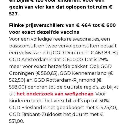
en bijna € 128 voor kinderen. Voor een
gezin van vier kan dat oplopen tot ruim €
527.
Flinke prijsverschillen: van € 464 tot € 600
voor exact dezelfde vaccins
Voor een volledige reeks reisvaccinaties, een
basisconsult en twee vervolgconsulten betaalt
een volwassene bij GGD Dordrecht € 463,89. Bij
GGD Amsterdam is dat € 600,00. Dat is 29%
meer voor exact hetzelfde pakket. Ook GGD
Groningen (€ 580,65), GGD Kennemerland (€
562,50) en GGD Rotterdam-Rijnmond (€
558,00) behoren tot de duurste regio's, zo blijkt
uit
het onderzoek van weflycheap
. Voor
kinderen loopt het verschil zelfs op tot 30%:
GGD Friesland is het goedkoopst met € 423,40,
GGD Brabant-Zuidoost het duurst met €
551,00.