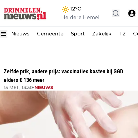
12
°C
Heldere Hemel
Nieuws
Gemeente
Sport
Zakelijk
112
C
Zelfde prik, andere prijs: vaccinaties kosten bij GGD
elders € 136 meer
15 MEI , 13:30
•
NIEUWS