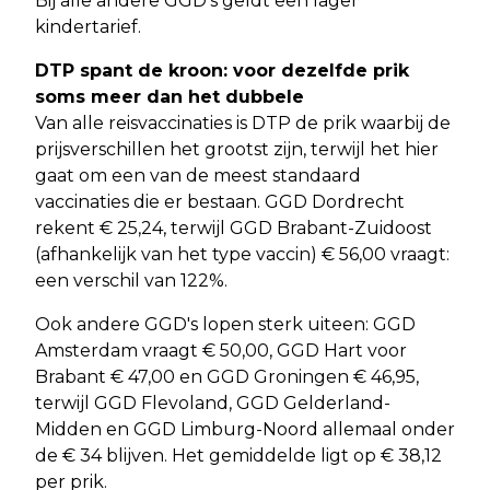
Bij alle andere GGD's geldt een lager
kindertarief.
DTP spant de kroon: voor dezelfde prik
soms meer dan het dubbele
Van alle reisvaccinaties is DTP de prik waarbij de
prijsverschillen het grootst zijn, terwijl het hier
gaat om een van de meest standaard
vaccinaties die er bestaan. GGD Dordrecht
rekent € 25,24, terwijl GGD Brabant-Zuidoost
(afhankelijk van het type vaccin) € 56,00 vraagt:
een verschil van 122%.
Ook andere GGD's lopen sterk uiteen: GGD
Amsterdam vraagt € 50,00, GGD Hart voor
Brabant € 47,00 en GGD Groningen € 46,95,
terwijl GGD Flevoland, GGD Gelderland-
Midden en GGD Limburg-Noord allemaal onder
de € 34 blijven. Het gemiddelde ligt op € 38,12
per prik.