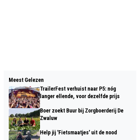
Vorig artikel
Volgend artikel
ALLE DEELNEMERS SLAGEN VOOR
Meest Gelezen
DIPLOMA OP ZAK, MAAR GEEN IDEE
BANDEXAMENS BIJ JUDOCLUB MADE
TrailerFest verhuist naar P5: nóg
WAT NU? "JE LIJDT JE LEVEN IN
langer ellende, voor dezelfde prijs
PLAATS VAN DAT JE HET LEIDT"
Boer zoekt Buur bij Zorgboerderij De
Zwaluw
Help jij 'Fietsmaatjes' uit de nood